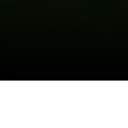
04/02/2022
ناشئين الشباب
يكسبون فريق الإتفاق بثلاثة
أهداف مقابل هدفين سجلها " إياد عسيري و
ياسر الشمري"هدفين "وذلك ضمن الدوري