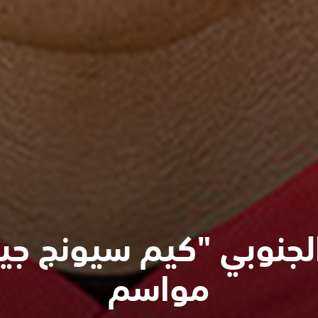
لجنوبي "كيم سيونج جيو" 
مواسم