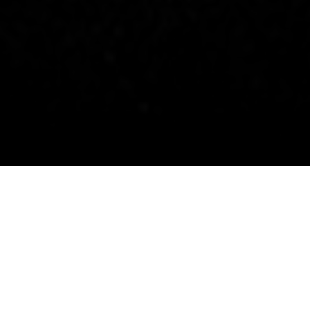
19/06/2023
حديث المدير الفني السيد
"فيسنتي مورينو" قبل مواجهة
#الشباب_تشرين
السوري غداً