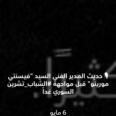
🎙️ حديث المدير الفني السيد "فيسنتي
مورينو" قبل مواجهة #الشباب_تشرين
السوري غداً
6 مايو