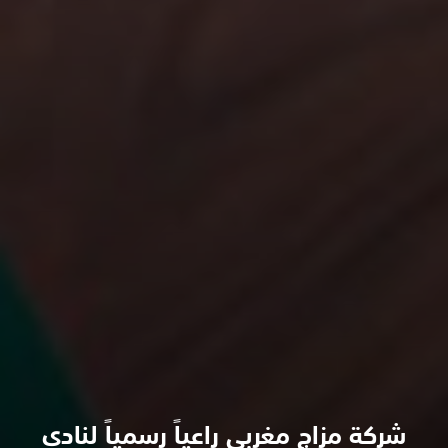
شركة مزاج مغربي راعياً رسمياً لنادي