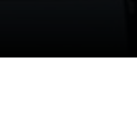
14/08/2025
أقامت إدارة المسؤولية الاجتماعية مبادرة
هوانا شرقي التي استضاف فيها نادي الشباب
شباب جمعية لجنة التنمية بحي الروضة
وهدفت إلى تعزيز العلاقات بين النادي
ومؤسسات المجتمع المدني والتعريف